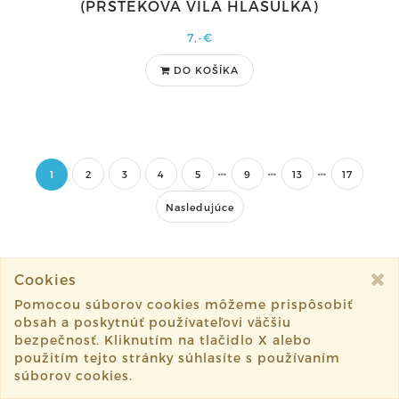
(PRŠTEKOVÁ VÍLA HLÁSULKA)
7,-€
DO KOŠÍKA
1
2
3
4
5
9
13
17
Nasledujúce
Cookies
Pomocou súborov cookies môžeme prispôsobiť
obsah a poskytnúť používateľovi väčšiu
bezpečnosť. Kliknutím na tlačidlo X alebo
použitím tejto stránky súhlasíte s používaním
KONTAKT
súborov cookies.
maria@c-a-t.sk