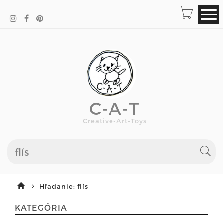
C-A-T
Creative-Art-Toys
Hľadanie: flís
KATEGÓRIA