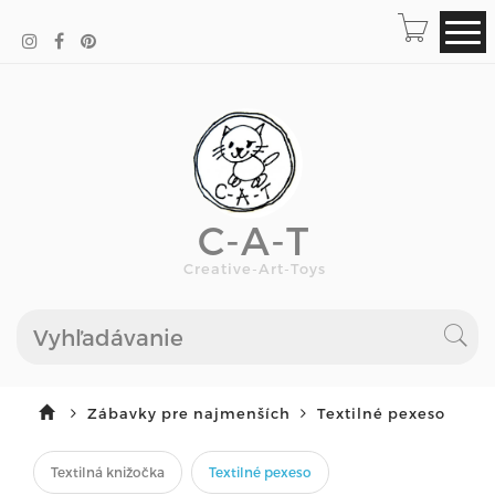
C-A-T
Creative-Art-Toys
Zábavky pre najmenších
Textilné pexeso
Textilná knižočka
Textilné pexeso