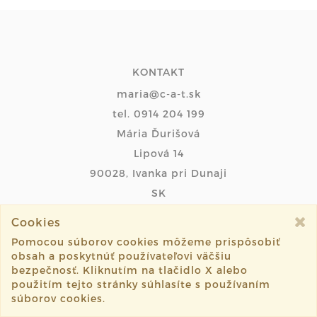
KONTAKT
maria@c-a-t.sk
tel. 0914 204 199
Mária Ďurišová
Lipová 14
90028, Ivanka pri Dunaji
SK
Cookies
INFO
Pomocou súborov cookies môžeme prispôsobiť
obsah a poskytnúť používateľovi väčšiu
OBCHODNÉ PODMIENKY
bezpečnosť. Kliknutím na tlačidlo X alebo
použitím tejto stránky súhlasíte s používaním
PODMIENKY PLATOBNEJ BRÁNY
súborov cookies.