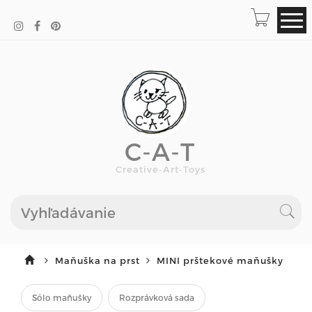
C-A-T
Creative-Art-Toys
Maňuška na prst
MINI prštekové maňušky
Sólo maňušky
Rozprávková sada