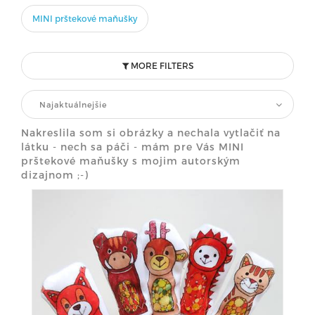
MINI prštekové maňušky
MORE FILTERS
Najaktuálnejšie
Nakreslila som si obrázky a nechala vytlačiť na
látku - nech sa páči - mám pre Vás MINI
prštekové maňušky s mojim autorským
dizajnom ;-)