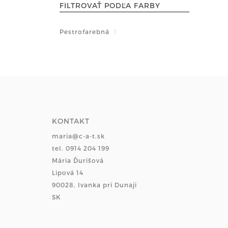
FILTROVAŤ PODĽA FARBY
Pestrofarebná
1
KONTAKT
maria@c-a-t.sk
tel. 0914 204 199
Mária Ďurišová
Lipová 14
90028, Ivanka pri Dunaji
SK