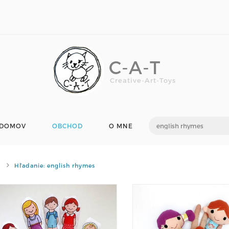
C-A-T
Creative-Art-Toys
DOMOV
OBCHOD
O MNE
Hľadanie: english rhymes