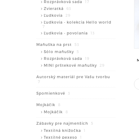
Rozprávková sada
17
Zvieratká
63
Ľudkovia
29
Ľudkovia - kolekcia Hello world
7
Ľudkovia - povolania
13
Maňuška na prst
53
Sólo maňušky
5
Rozprávková sada
19
MINI prštekové maňušky
29
Autorský materiál pre Vašu tvorbu
7
Spomienkové
3
Mojkáčik
8
Mojkáčik
8
Zábavky pre najmenších
5
Textilná knižočka
1
Textilné pexeso
1