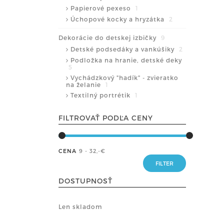
Papierové pexeso
1
Úchopové kocky a hryzátka
2
Dekorácie do detskej izbičky
9
Detské podsedáky a vankúšiky
2
Podložka na hranie, detské deky
5
Vychádzkový "hadík" - zvieratko
na želanie
1
Textilný portrétik
1
FILTROVAŤ PODĽA CENY
CENA
9 - 32
,-€
DOSTUPNOSŤ
Len skladom