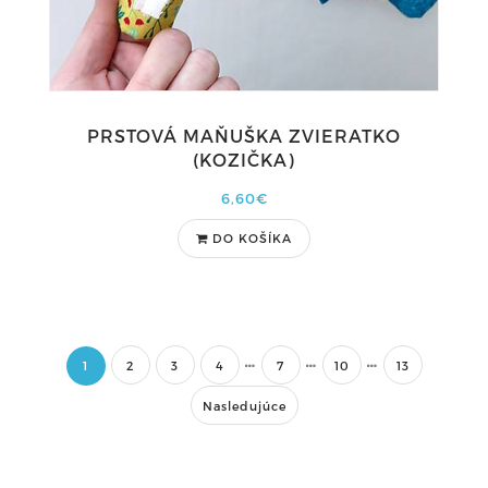
PRSTOVÁ MAŇUŠKA ZVIERATKO
(KOZIČKA)
6,60€
DO KOŠÍKA
1
2
3
4
7
10
13
Nasledujúce