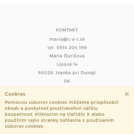
KONTAKT
maria@c-a-t.sk
tel. 0914 204 199
Mária Ďurišová
Lipová 14
90028, Ivanka pri Dunaji
SK
Cookies
INFO
Pomocou súborov cookies môžeme prispôsobiť
obsah a poskytnúť používateľovi väčšiu
OBCHODNÉ PODMIENKY
bezpečnosť. Kliknutím na tlačidlo X alebo
použitím tejto stránky súhlasíte s používaním
PODMIENKY PLATOBNEJ BRÁNY
súborov cookies.