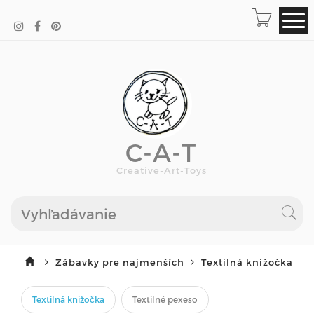
C-A-T
Creative-Art-Toys
Zábavky pre najmenších
Textilná knižočka
Textilná knižočka
Textilné pexeso