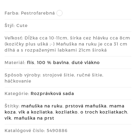
Farba:
Pestrofarebná
Štýl: Cute
Veľkosť: Dĺžka cca 10-11cm, šírka cez hlávku cca 8cm
(kozičky plus ušká ;-) Maňuška na ruku je cca 31 cm
dlhá a s rozpaženými labkami 21cm široká
Materiál:
flís
,
100 % bavlna
,
duté vlákno
Spôsob výroby: strojové šitie, ručné šitie,
háčkovanie
Kategórie:
Rozprávková sada
Štítky:
maňuška na ruku
,
prstová maňuška
,
mama
koza
,
vlk a kozliatka
,
kozliatko
,
o troch kozliatkach
,
vlk
,
maňuška na prst
Katalógové číslo: 5490886