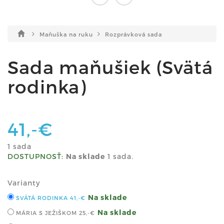
Maňuška na ruku
Rozprávková sada
Sada maňušiek (Svätá
rodinka)
41,-€
1 sada
DOSTUPNOSŤ:
Na sklade
1 sada.
Varianty
Na sklade
SVÄTÁ RODINKA
41,-€
Na sklade
MÁRIA S JEŽIŠKOM
25,-€