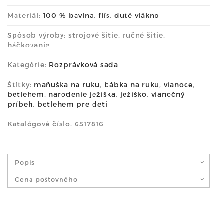
Materiál:
100 % bavlna
,
flís
,
duté vlákno
Spôsob výroby: strojové šitie, ručné šitie,
háčkovanie
Kategórie:
Rozprávková sada
Štítky:
maňuška na ruku
,
bábka na ruku
,
vianoce
,
betlehem
,
narodenie ježiška
,
ježiško
,
vianočný
príbeh
,
betlehem pre deti
Katalógové číslo: 6517816
Popis
Cena poštovného