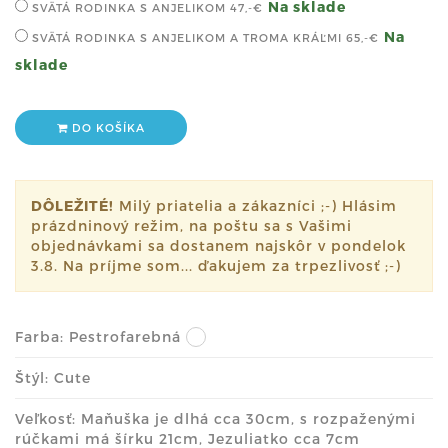
Na sklade
SVÄTÁ RODINKA S ANJELIKOM
47,-€
Na
SVÄTÁ RODINKA S ANJELIKOM A TROMA KRÁĽMI
65,-€
sklade
DO KOŠÍKA
DÔLEŽITÉ!
Milý priatelia a zákazníci ;-) Hlásim
prázdninový režim, na poštu sa s Vašimi
objednávkami sa dostanem najskôr v pondelok
3.8. Na príjme som... ďakujem za trpezlivosť ;-)
Farba:
Pestrofarebná
Štýl: Cute
Veľkosť: Maňuška je dlhá cca 30cm, s rozpaženými
rúčkami má šírku 21cm, Jezuliatko cca 7cm