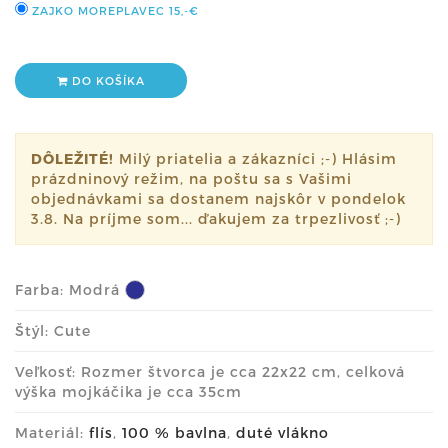
ZAJKO MOREPLAVEC
15,-€
DO KOŠÍKA
DÔLEŽITÉ!
Milý priatelia a zákazníci ;-) Hlásim
prázdninový režim, na poštu sa s Vašimi
objednávkami sa dostanem najskôr v pondelok
3.8. Na príjme som... ďakujem za trpezlivosť ;-)
Farba:
Modrá
Štýl: Cute
Veľkosť: Rozmer štvorca je cca 22x22 cm, celková
výška mojkáčika je cca 35cm
Materiál:
flís
,
100 % bavlna
,
duté vlákno