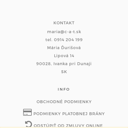
KONTAKT
maria@c-a-t.sk
tel. 0914 204 199
Mária Ďurišová
Lipová 14
90028, Ivanka pri Dunaji
SK
INFO
OBCHODNÉ PODMIENKY
PODMIENKY PLATOBNEJ BRÁNY
ODSTÚPIŤ OD ZMLUVY ONLINE