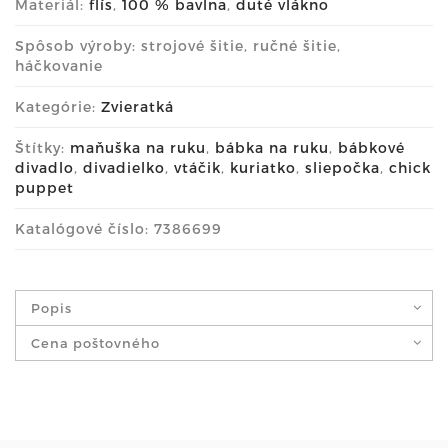
Materiál:
flís
,
100 % bavlna
,
duté vlákno
Spôsob výroby: strojové šitie, ručné šitie,
háčkovanie
Kategórie:
Zvieratká
Štítky:
maňuška na ruku
,
bábka na ruku
,
bábkové
divadlo
,
divadielko
,
vtáčik
,
kuriatko
,
sliepočka
,
chick
puppet
Katalógové číslo: 7386699
Popis
Cena poštovného