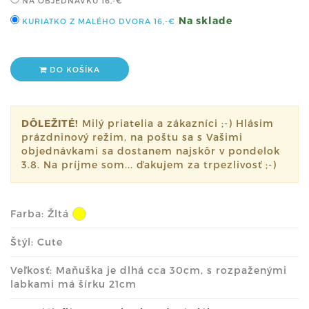
NA OBJEDNÁVKU
16,-€
Na sklade
KURIATKO Z MALÉHO DVORA
16,-€
DO KOŠÍKA
DÔLEŽITÉ!
Milý priatelia a zákazníci ;-) Hlásim
prázdninový režim, na poštu sa s Vašimi
objednávkami sa dostanem najskôr v pondelok
3.8. Na príjme som... ďakujem za trpezlivosť ;-)
Farba:
Žltá
Štýl: Cute
Veľkosť: Maňuška je dlhá cca 30cm, s rozpaženými
labkami má šírku 21cm