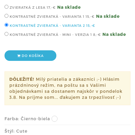
Na sklade
ZVIERATKÁ Z LESA
17,-€
Na sklade
KONTRASTNÉ ZVIERATKÁ - VARIANTA 1
15,-€
KONTRASTNÉ ZVIERATKÁ - VARIANTA 2
15,-€
Na sklade
KONTRASTNÉ ZVIERATKÁ - MINI - VERZIA 1
8,-€
DO KOŠÍKA
DÔLEŽITÉ!
Milý priatelia a zákazníci ;-) Hlásim
prázdninový režim, na poštu sa s Vašimi
objednávkami sa dostanem najskôr v pondelok
3.8. Na príjme som... ďakujem za trpezlivosť ;-)
Farba:
Čierno-biela
Štýl: Cute