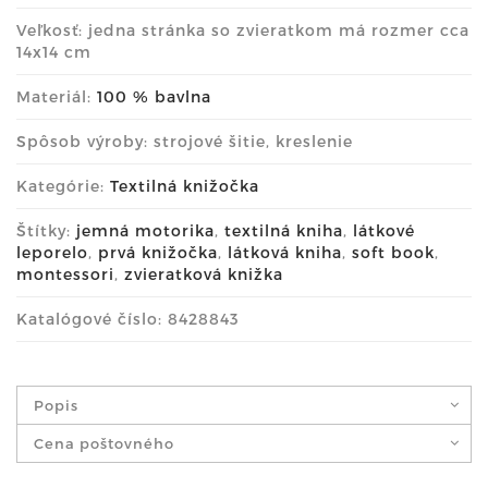
Veľkosť: jedna stránka so zvieratkom má rozmer cca
14x14 cm
Materiál:
100 % bavlna
Spôsob výroby: strojové šitie, kreslenie
Kategórie:
Textilná knižočka
Štítky:
jemná motorika
,
textilná kniha
,
látkové
leporelo
,
prvá knižočka
,
látková kniha
,
soft book
,
montessori
,
zvieratková knižka
Katalógové číslo: 8428843
Popis
Cena poštovného